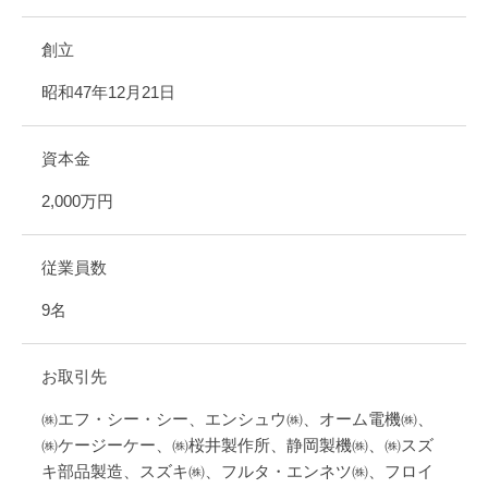
創立
昭和47年12月21日
資本金
2,000万円
従業員数
9名
お取引先
㈱エフ・シー・シー、エンシュウ㈱、オーム電機㈱、
㈱ケージーケー、㈱桜井製作所、静岡製機㈱、㈱スズ
キ部品製造、スズキ㈱、フルタ・エンネツ㈱、フロイ