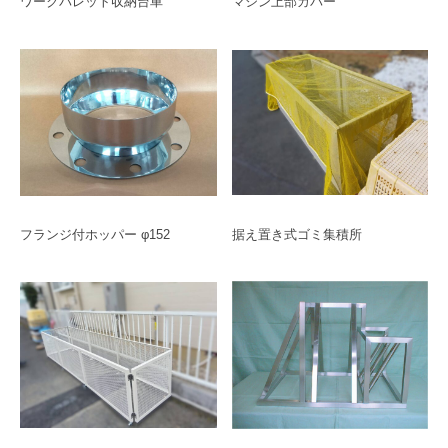
ワークパレット収納台車
マシン上部カバー
フランジ付ホッパー φ152
据え置き式ゴミ集積所